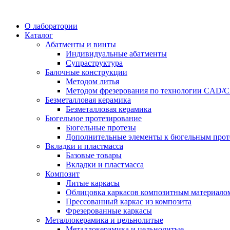
О лаборатории
Каталог
Абатменты и винты
Индивидуальные абатменты
Супраструктура
Балочные конструкции
Методом литья
Методом фрезерования по технологии CAD
Безметалловая керамика
Безметалловая керамика
Бюгельное протезирование
Бюгельные протезы
Дополнительные элементы к бюгельным прот
Вкладки и пластмасса
Базовые товары
Вкладки и пластмасса
Композит
Литые каркасы
Облицовка каркасов композитным материало
Прессованный каркас из композита
Фрезерованные каркасы
Металлокерамика и цельнолитые
Металлокерамика и цельнолитые