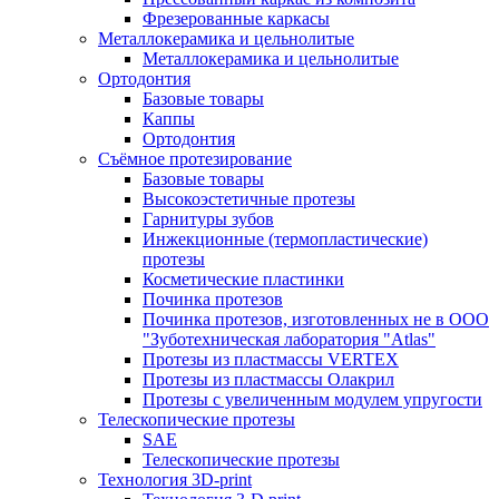
Фрезерованные каркасы
Металлокерамика и цельнолитые
Металлокерамика и цельнолитые
Ортодонтия
Базовые товары
Каппы
Ортодонтия
Съёмное протезирование
Базовые товары
Высокоэстетичные протезы
Гарнитуры зубов
Инжекционные (термопластические)
протезы
Косметические пластинки
Починка протезов
Починка протезов, изготовленных не в ООО
"Зуботехническая лаборатория "Atlas"
Протезы из пластмассы VERTEX
Протезы из пластмассы Олакрил
Протезы с увеличенным модулем упругости
Телескопические протезы
SAE
Телескопические протезы
Технология 3D-print