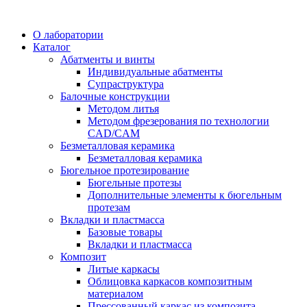
О лаборатории
Каталог
Абатменты и винты
Индивидуальные абатменты
Супраструктура
Балочные конструкции
Методом литья
Методом фрезерования по технологии
CAD/CAM
Безметалловая керамика
Безметалловая керамика
Бюгельное протезирование
Бюгельные протезы
Дополнительные элементы к бюгельным
протезам
Вкладки и пластмасса
Базовые товары
Вкладки и пластмасса
Композит
Литые каркасы
Облицовка каркасов композитным
материалом
Прессованный каркас из композита