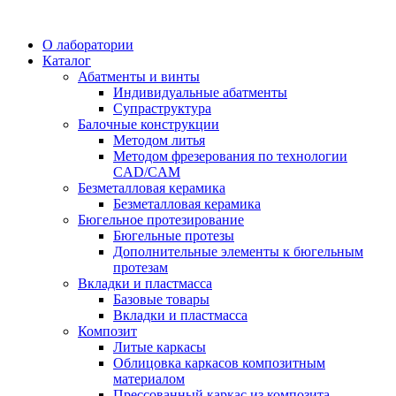
О лаборатории
Каталог
Абатменты и винты
Индивидуальные абатменты
Супраструктура
Балочные конструкции
Методом литья
Методом фрезерования по технологии
CAD/CAM
Безметалловая керамика
Безметалловая керамика
Бюгельное протезирование
Бюгельные протезы
Дополнительные элементы к бюгельным
протезам
Вкладки и пластмасса
Базовые товары
Вкладки и пластмасса
Композит
Литые каркасы
Облицовка каркасов композитным
материалом
Прессованный каркас из композита