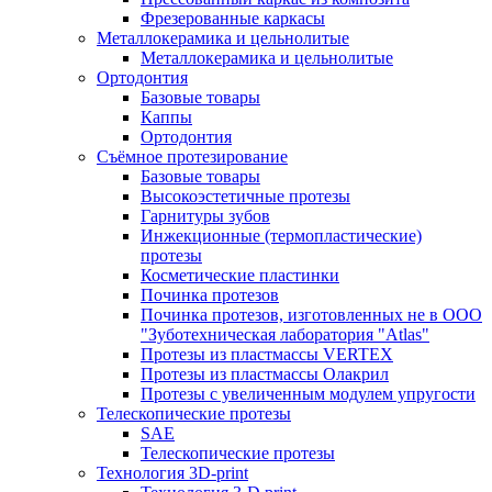
Фрезерованные каркасы
Металлокерамика и цельнолитые
Металлокерамика и цельнолитые
Ортодонтия
Базовые товары
Каппы
Ортодонтия
Съёмное протезирование
Базовые товары
Высокоэстетичные протезы
Гарнитуры зубов
Инжекционные (термопластические)
протезы
Косметические пластинки
Починка протезов
Починка протезов, изготовленных не в ООО
"Зуботехническая лаборатория "Atlas"
Протезы из пластмассы VERTEX
Протезы из пластмассы Олакрил
Протезы с увеличенным модулем упругости
Телескопические протезы
SAE
Телескопические протезы
Технология 3D-print