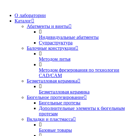
О лаборатории
Каталог
Абатменты и винты
Индивидуальные абатменты
Супраструктура
Балочные конструкции
Методом литья
Методом фрезерования по технологии
CAD/CAM
Безметалловая керамика
Безметалловая керамика
Бюгельное протезирование
Бюгельные протезы
Дополнительные элементы к бюгельным
протезам
Вкладки и пластмасса
Базовые товары