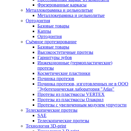
Фрезерованные каркасы
Металлокерамика и цельнолитые
Металлокерамика и цельнолитые
Ортодонтия
Базовые товары
Каппы
Ортодонтия
Съёмное протезирование
Базовые товары
Высокоэстетичные протезы
Гарнитуры зубов
Инжекционные (термопластические)
протезы
Косметические пластинки
Починка протезов
Починка протезов, изготовленных не в ООО
"Зуботехническая лаборатория "Atlas"
Протезы из пластмассы VERTEX
Протезы из пластмассы Олакрил
Протезы с увеличенным модулем упругости
Телескопические протезы
SAE
Телескопические протезы
Технология 3D-print