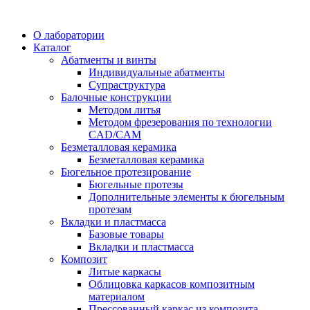
О лаборатории
Каталог
Абатменты и винты
Индивидуальные абатменты
Супраструктура
Балочные конструкции
Методом литья
Методом фрезерования по технологии
CAD/CAM
Безметалловая керамика
Безметалловая керамика
Бюгельное протезирование
Бюгельные протезы
Дополнительные элементы к бюгельным
протезам
Вкладки и пластмасса
Базовые товары
Вкладки и пластмасса
Композит
Литые каркасы
Облицовка каркасов композитным
материалом
Прессованный каркас из композита