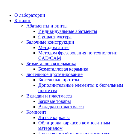
О лаборатории
Каталог
Абатменты и винты
Индивидуальные абатменты
Супраструктура
Балочные конструкции
Методом литья
Методом фрезерования по технологии
CAD/CAM
Безметалловая керамика
Безметалловая керамика
Бюгельное протезирование
Бюгельные протезы
Дополнительные элементы к бюгельным
протезам
Вкладки и пластмасса
Базовые товары
Вкладки и пластмасса
Композит
Литые каркасы
Облицовка каркасов композитным
материалом
Прессованный каркас из композита