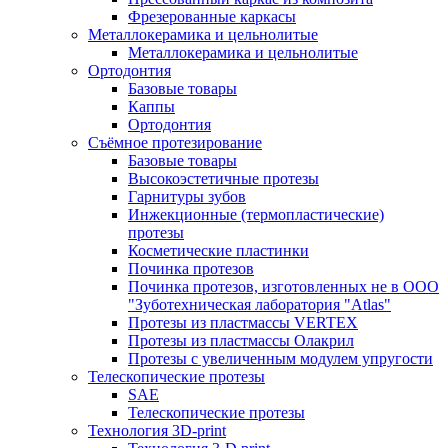
Фрезерованные каркасы
Металлокерамика и цельнолитые
Металлокерамика и цельнолитые
Ортодонтия
Базовые товары
Каппы
Ортодонтия
Съёмное протезирование
Базовые товары
Высокоэстетичные протезы
Гарнитуры зубов
Инжекционные (термопластические)
протезы
Косметические пластинки
Починка протезов
Починка протезов, изготовленных не в ООО
"Зуботехническая лаборатория "Atlas"
Протезы из пластмассы VERTEX
Протезы из пластмассы Олакрил
Протезы с увеличенным модулем упругости
Телескопические протезы
SAE
Телескопические протезы
Технология 3D-print